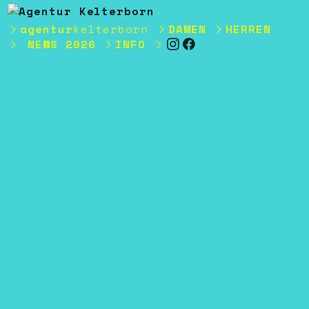
︎
agentur
kelterborn
︎DAMEN
︎HERREN
︎
NEWS 2026
︎INFO
︎
︎
︎