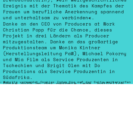
Ereignis mit der Thematik des Kampfes der
Frauen um berufliche Anerkennung spannend
und unterhaltsam zu verbinden«.
Danke an den CEO von Producers at Work
Christian Popp für die Chance, dieses
Projekt in drei Ländern als Producer
mitzugestalten. Danke an das großartige
Produktionsteam um Monika Kintner
(Herstellungsleitung PaW), Michael Pokorny
und Mia Film als Service Produzenten in
Tschechien und Brigit Olen mit Do
Productions als Service Produzentin in
Südafrika.
e Website verwendet Cookies.Indem Sie auf der Seite weitersurfen 
Danke auch an das gesamte Team, natürlich
auch an die. Head ofs wie Franziska Buch
(dir), Bella Halben (dop), Iris Trescher-
Lorenz (pd), Esther Amuser (cos), Toby Haas
(edit) und Martina Eisenreich (score) sowie
Chris Silber für das Drehbuch.
Danke an den exzellenten Cast: Sonja
Gerhardt, Alexander Scheer, Fritz Karl,
Loyiso MacDonald, Clara Wolfram, Arnd