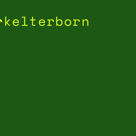
r
kelterborn
6