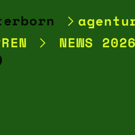
︎
agentu
RREN
︎
NEWS 202
︎