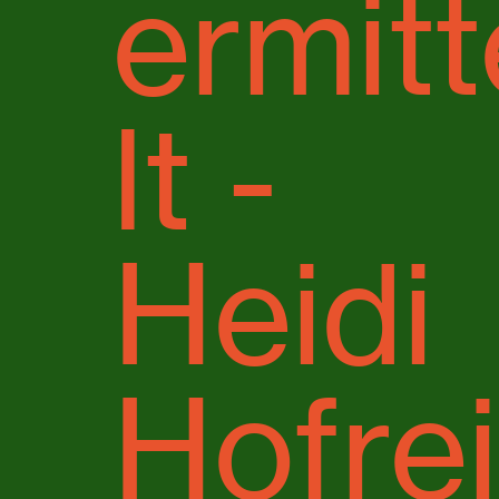
ermitt
lt -
Heidi
Hofrei