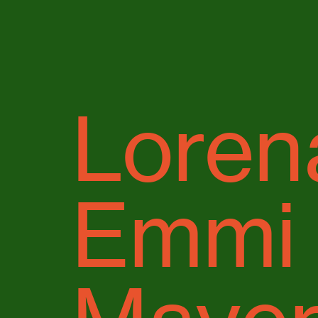
Loren
Emmi