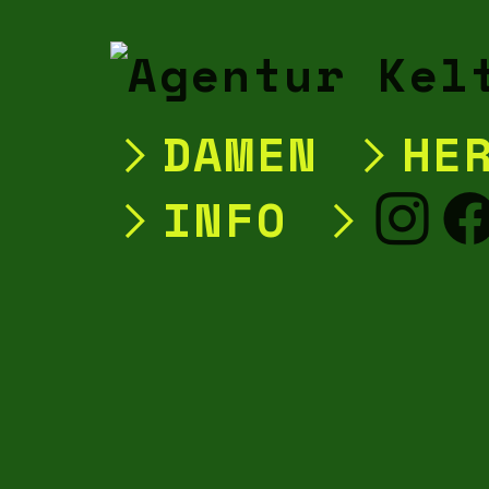
︎DAMEN
︎HE
︎INFO
︎
︎
