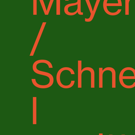
Maye
/
Schne
l