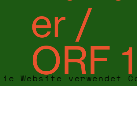
er /
ORF 1
Die Website verwendet C
-
13.02.