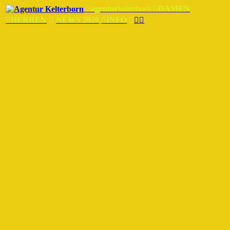
︎
agentur
kelterborn
︎DAMEN
︎HERREN
︎
NEWS 2026
︎INFO
︎
︎
︎