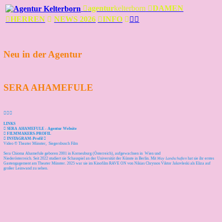
︎
agentur
kelterborn
︎DAMEN
︎HERREN
︎
NEWS 2026
︎INFO
︎
︎
︎
Neu in der Agentur
SERA AHAMEFULE
︎︎︎
LINKS
︎ SERA AHAMEFULE - Agentur Website
︎ FILMMAKERS-PROFIL
︎ INSTAGRAM-Profil ︎
Video © Theater Münster, Siegersbusch Film
Sera Chioma Ahamefule geboren 2001 in Korneuburg (Österreich), aufgewachsen in Wien und
Niederösterreich. Seit 2022 studiert sie Schauspiel an der Universität der Künste in Berlin. Mit
May Landschaften
hat sie ihr erstes
Gastengagement am Theater Münster. 2025 war sie im Kinofilm RAVE ON von Nikias Chryssos Viktor Jakovleski als Eliza auf
großer Leinwand zu sehen.