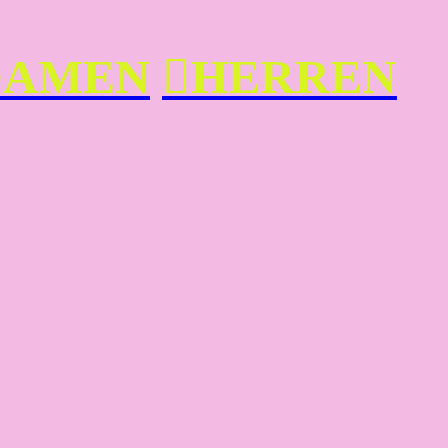
DAMEN
︎HERREN