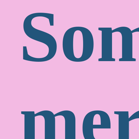
So
mer