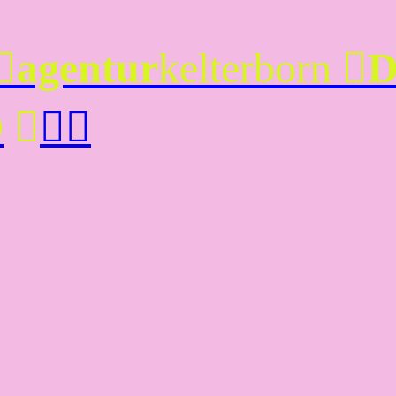
︎
agentur
kelterborn
︎
O
︎
︎
︎