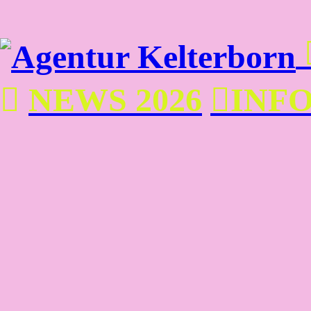
︎
NEWS 2026
︎INF