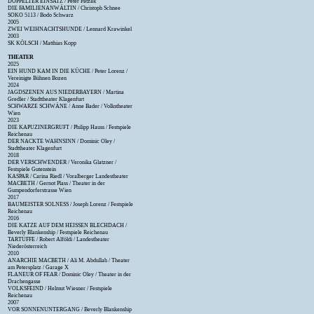
DOPPELTER EINSATZ / Peter Patzak
DIE FAMILIENANWÄLTIN / Christoph Schnee
SOKO 5113 / Bodo Schwarz
2005
ZWEI WEIHNACHTSHUNDE / Lennard Krawinkel
2003
SK KÖLSCH / Matthias Kopp
THEATER
2025
EIN HUND KAM IN DIE KÜCHE / Peter Lorenz /
Vereinigte Bühnen Bozen
2024
JAGDSZENEN AUS NIEDERBAYERN / Martina
Gredler / Stadttheater Klagenfurt
SCHWARZE SCHWÄNE / Anne Bader / Volkstheater
Wien
2023
DIE KAPUZINERGRUFT / Philipp Hauss / Festspiele
Reichenau
DER NACKTE WAHNSINN / Dominic Oley /
Stadttheater Klagenfurt
2018
DER VERSCHWENDER / Veronika Glatzner /
Festspiele Gutenstein
KASPAR / Carina Riedl / Voralberger Landestheater
MACBETH / Gernot Plass / Theater in der
Gumpendorferstrasse Wien
2017
BAUMEISTER SOLNESS / Joseph Lorenz / Festspiele
Reichenau
2016
DIE KATZE AUF DEM HEISSEN BLECHDACH /
Beverly Blankenship / Festspiele Reichenau
TARTUFFE / Robert Alföldi / Landestheater
Niederösterreich
2010
ANARCHIE MACBETH / Ali M. Abdullah / Theater
am Petersplatz / Garage X
FLANEUR OF FEAR / Dominic Oley / Theater in der
Drachengasse
VOLKSFEIND / Helmut Wiesner / Festspiele
Reichenau
2007
VOR SONNENUNTERGANG / Beverly Blankenship