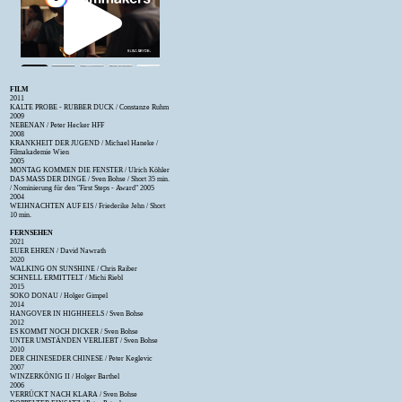
FILM
2011
KALTE PROBE - RUBBER DUCK / Constanze Ruhm
2009
NEBENAN / Peter Hecker HFF
2008
KRANKHEIT DER JUGEND / Michael Haneke /
Filmakademie Wien
2005
MONTAG KOMMEN DIE FENSTER / Ulrich Köhler
DAS MASS DER DINGE / Sven Bohse / Short 35 min.
/ Nominierung für den "First Steps - Award" 2005
2004
WEIHNACHTEN AUF EIS / Friederike Jehn / Short
10 min.
FERNSEHEN
2021
EUER EHREN / David Nawrath
2020
WALKING ON SUNSHINE / Chris Raiber
SCHNELL ERMITTELT / Michi Riebl
2015
SOKO DONAU / Holger Gimpel
2014
HANGOVER IN HIGHHEELS / Sven Bohse
2012
ES KOMMT NOCH DICKER / Sven Bohse
UNTER UMSTÄNDEN VERLIEBT / Sven Bohse
2010
DER CHINESEDER CHINESE / Peter Keglevic
2007
WINZERKÖNIG II / Holger Barthel
2006
VERRÜCKT NACH KLARA / Sven Bohse