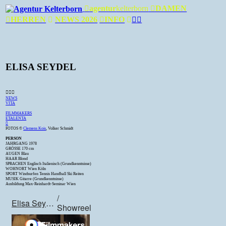
︎
agentur
kelterborn
︎DAMEN
︎HERREN
︎
NEWS 2026
︎INFO
︎
︎
︎
ELISA SEYDEL
︎︎︎
NEWS
VITA
FILMMAKERS
ETALENTA
︎
FOTOS ©
Clemens Kois
, Volker Schmidt
PERSON
JAHRGANG 1978
GRÖSSE 170 cm
AUGEN Blau
HAAR Blond
SPRACHEN Englisch Italienisch (Grundkenntnisse)
WOHNORT Wien Köln
SPORT Windsurfen Tennis Handball Ski Reiten
MUSIK Gitarre (Grundkenntnisse)
Ausbildung Max-Reinhardt-Seminar Wien